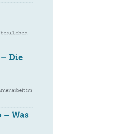
 beruflichen
 – Die
mmenarbeit im
p – Was