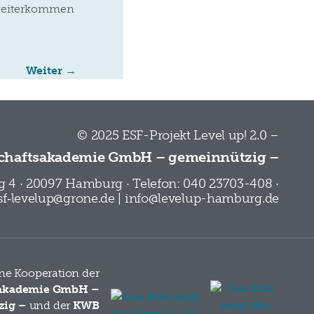
d weiterkommen
Weiter
→
© 2025 ESF-Projekt Level up! 2.0 –
chaftsakademie GmbH – gemeinnützig –
 4 · 20097 Hamburg · Telefon: 040 23703-408 ·
esf‑levelup@grone.de | info@levelup-hamburg.de
eine Kooperation der
sakademie GmbH –
zig –
und der
KWB