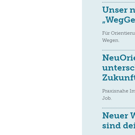
Unser 
„WegGef
Für Orientier
Wegen.
NeuOrie
untersc
Zukunf
Praxisnahe I
Job.
Neuer 
sind de