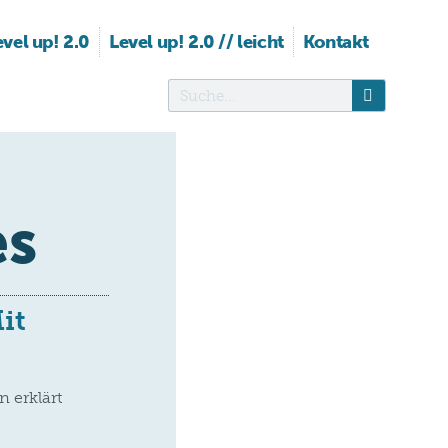
evel up! 2.0
Level up! 2.0 // leicht
Kontakt
es
it
 erklärt