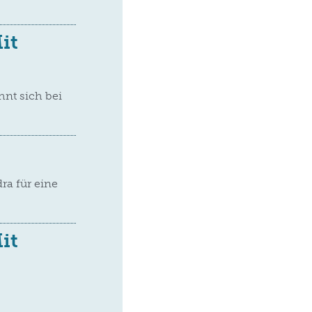
it
nt sich bei
ra für eine
it