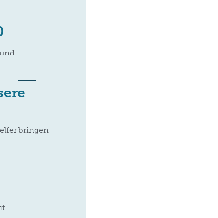
0
 und
sere
lfer bringen
t.