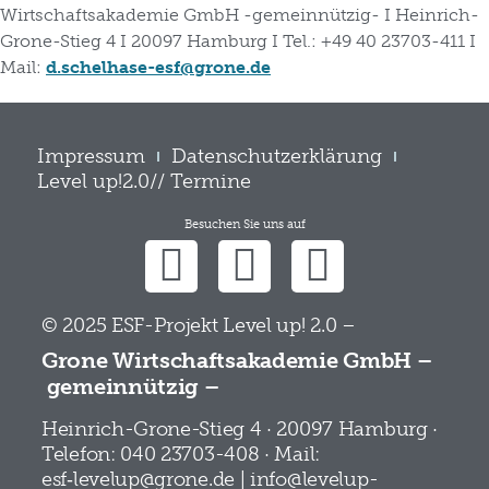
Wirtschaftsakademie GmbH -gemeinnützig- I Heinrich-
Grone-Stieg 4 I 20097 Hamburg I Tel.: +49 40 23703-411 I
Mail:
d.schelhase-esf@grone.de
Impressum
Datenschutzerklärung
Level up!2.0// Termine
Besuchen Sie uns auf
© 2025 ESF-Projekt Level up! 2.0 –
Grone Wirtschaftsakademie GmbH –
gemeinnützig –
Heinrich-Grone-Stieg 4 · 20097 Hamburg ·
Telefon: 040 23703-408 · Mail:
esf‑levelup@grone.de | info@levelup-