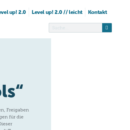
evel up! 2.0
Level up! 2.0 // leicht
Kontakt
ls“
en, Freigaben
en für die
Dieser