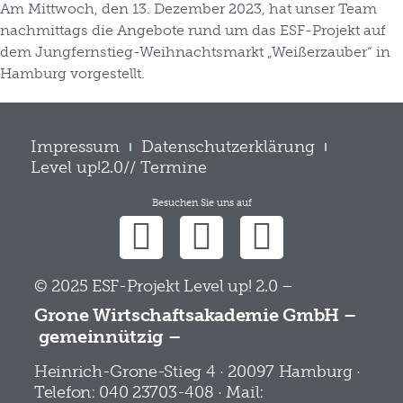
Am Mittwoch, den 13. Dezember 2023, hat unser Team
nachmittags die Angebote rund um das ESF-Projekt auf
dem Jungfernstieg-Weihnachtsmarkt „Weißerzauber“ in
Hamburg vorgestellt.
Impressum
Datenschutzerklärung
Level up!2.0// Termine
Besuchen Sie uns auf
© 2025 ESF-Projekt Level up! 2.0 –
Grone Wirtschaftsakademie GmbH –
gemeinnützig –
Heinrich-Grone-Stieg 4 · 20097 Hamburg ·
Telefon: 040 23703-408 · Mail: