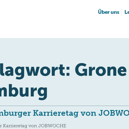
Über uns
L
lagwort:
Grone
mburg
mburger Karrieretag von JOB
r Karrieretag von JOBWOCHE