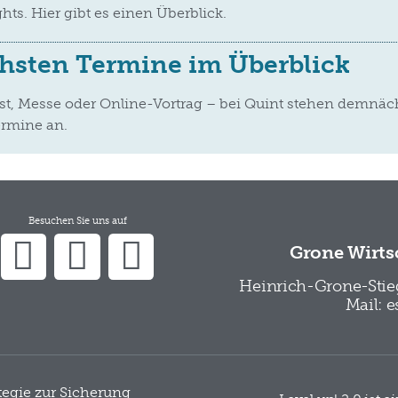
ts. Hier gibt es einen Überblick.
hsten Termine im Überblick
, Messe oder Online-Vortrag – bei Quint stehen demnäc
rmine an.
Besuchen Sie uns auf
Grone Wirts
Heinrich-Grone-Stieg
Mail: 
ategie zur Sicherung