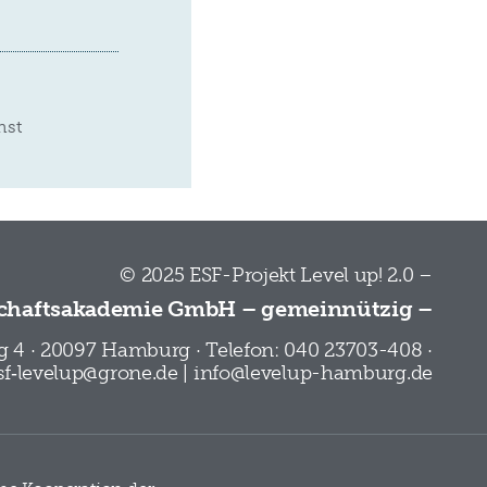
hst
© 2025 ESF-Projekt Level up! 2.0 –
chaftsakademie GmbH – gemeinnützig –
 4 · 20097 Hamburg · Telefon: 040 23703-408 ·
esf‑levelup@grone.de | info@levelup-hamburg.de