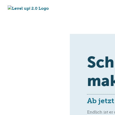
Sch
mak
Ab jetz
Endlich ist er