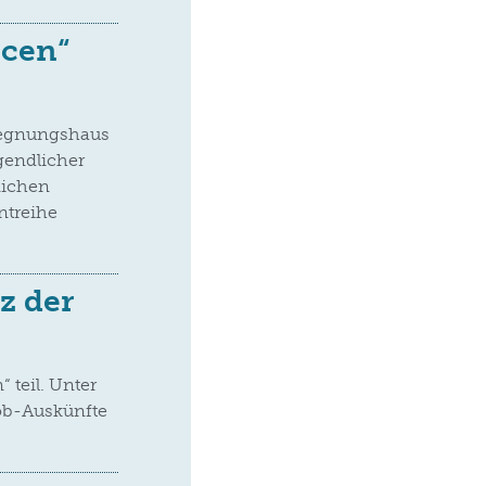
ncen“
egegnungshaus
gendlicher
lichen
ntreihe
z der
teil. Unter
Job-Auskünfte