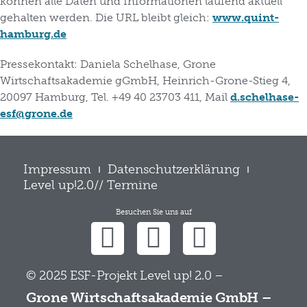
können alle Daten und Informationen laufend aktuell
gehalten werden. Die URL bleibt gleich:
www.quint-
hamburg.de
Pressekontakt
: Daniela Schelhase, Grone
Wirtschaftsakademie gGmbH, Heinrich-Grone-Stieg 4,
20097 Hamburg, Tel. +49 40 23703 411, Mail
d.schelhase-
esf@grone.de
Impressum
Datenschutzerklärung
Level up!2.0// Termine
Besuchen Sie uns auf
© 2025 ESF-Projekt Level up! 2.0 –
Grone Wirtschaftsakademie GmbH –